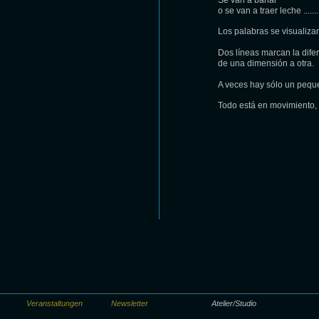
Se van a bañar
o se van a traer leche .......
Los palabras se visualizan
Dos líneas marcan la difer
de una dimensión a otra.
A veces hay sólo un pequ
Todo está en movimiento, l
Abstandshalter
Veranstaltungen
Newsletter
Atelier/Studio