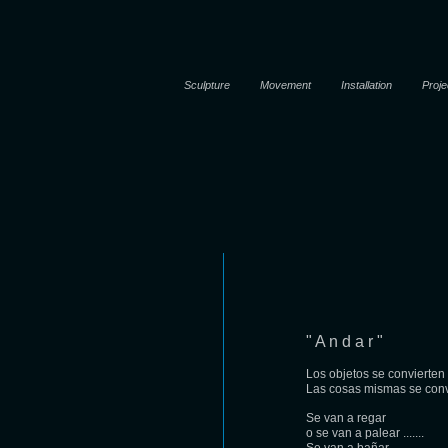
Sculpture
Movement
Installation
Proje
" A n d a r "
Los objetos se convierten 
Las cosas mismas se conv
Se van a regar
o se van a palear .......