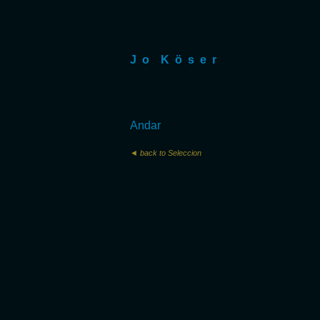
J o K ö s e r
Andar
◄ back to Seleccion